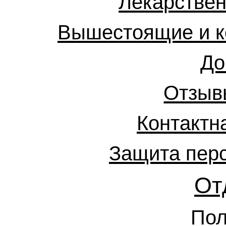
Лекарствен
Вышестоящие и к
До
Отзыв
Контактн
Защита пер
От
Пол