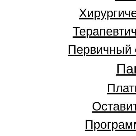
Хирургиче
Терапевтич
Первичный 
Па
Плат
Остави
Программ