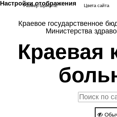
Настройки отображения
Размер шрифта:
Цвета сайта
Краевое государственное бю
Министерства здраво
Краевая 
боль
Обыч