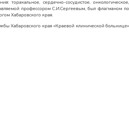
я: торакальное, сердечно-сосудистое, онкологическое,
лавляемой профессором С.И.Сергеевым, был флагманом по
ргом Хабаровского края.
жбы Хабаровского края «Краевой клинической больнице»