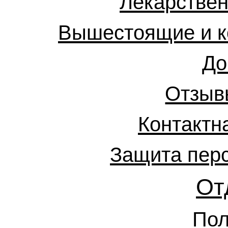
Лекарствен
Вышестоящие и к
До
Отзыв
Контактн
Защита пер
От
Пол