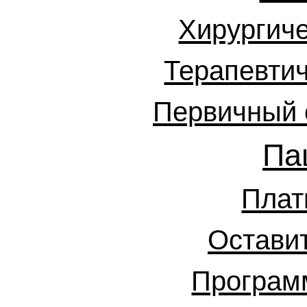
Хирургиче
Терапевтич
Первичный 
Па
Плат
Остави
Программ