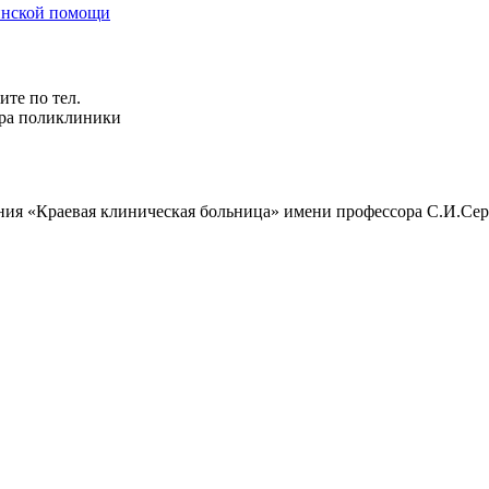
цинской помощи
те по тел.
ура поликлиники
ния «Краевая клиническая больница» имени профессора С.И.Сер