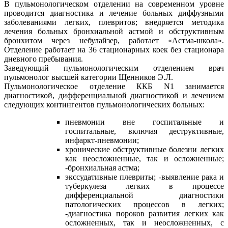
В пульмонологическом отделении на современном уровне
проводится диагностика и лечение больных диффузными
заболеваниями легких, плевритов; внедряется методика
лечения больных бронхиальной астмой и обструктивным
бронхитом через небулайзер, работает «Астма-школа».
Отделение работает на 36 стационарных коек без стационара
дневного пребывания.
Заведующий пульмонологическим отделением врач
пульмонолог высшей категории Щенников Э.Л.
Пульмонологическое отделение ККБ N1 занимается
диагностикой, дифференциальной диагностикой и лечением
следующих контингентов пульмонологических больных:
пневмонии вне госпитальные и
госпитальные, включая деструктивные,
инфаркт-пневмонии;
хронические обструктивные болезни легких
как неосложненные, так и осложненные;
-бронхиальная астма;
экссудативные плевриты; -выявление рака и
туберкулеза легких в процессе
дифференциальной диагностики
патологических процессов в легких;
-диагностика пороков развития легких как
осложненных, так и неосложненных, с