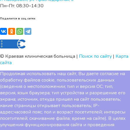
Пн–Пт: 08:30–14:30
Поделится в соц.сетях
©
Краевая клиническая больница
|
Поиск по сайту
|
Карта
сайта
Продолжая использовать наш сайт, Вы даете согласие на
обработку файлов cookie, пользовательских данных
(сведения о местоположении; тип и версия ОС; тип,
версия, язык браузера; тип устройства и разрешение его
экрана; источник, откуда пришел на сайт пользователь;
какие страницы открывает пользователь; IP-
адрес;часовой пояс; пол и возраст посетителей; интересы
посетителей; скачивание файла; время на сайте). В целях
улучшения функционирования сайта и проведения